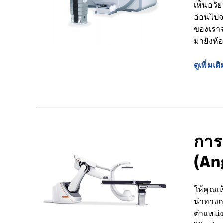
เห็นอวัยว
อ่อนไป
ของเราจ
มายังห้
ดูเพิ่มเติ
การ
(An
ให้คุณเห
นำทางก
ตำแหน่ง