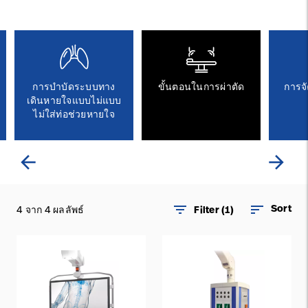
ติดต่อเรา
อาชีพ
launch
Baxter.com
launch
การบำบัดระบบทาง
ขั้นตอนในการผ่าตัด
การจั
เดินหายใจแบบไม่แบบ
ไม่ใส่ท่อช่วยหายใจ
arrow_back
arrow_forward
filter_list
sort
Sort
4 จาก 4 ผลลัพธ์
Filter (1)