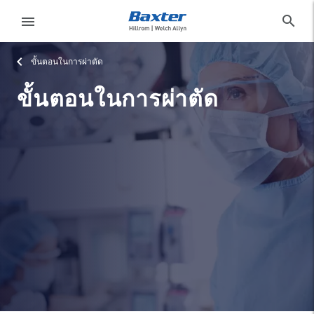
category-page
products
search
menu
ขั้นตอนในการผ่าตัด
eyboard_arrow_right
โซลูชั่น
Sign
Out
ขั้นตอนในการผ่าตัด
eyboard_arrow_right
ผลิตภัณฑ์
eyboard_arrow_right
บริการ
language
ประเทศ
eyboard_arrow_right
ความ
รู้
ติดต่อเรา
language
ประเทศ
อาชีพ
launch
Baxter.com
launch