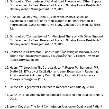
Ochs, et a. “Comparison of Air-Fluidized Therapy with Other Support
Surface Used to Treat Pressure Ulcers in Nursing Home Residents.”
Ostomy Wound Management, 51:2, 2005
Klein KE, Mulkey MR, Bena JF, Albert NM. (2015) Clinical an
psychologic effects of early mobilization in patients treated in a
neurological ICU: A comparative study. Critical Care Med, 43(4):65-
73.
Ochs, et al. “Comparison of Air-Fluidized Therapy with Other Support
Surface Used to Treat Pressure Ulcers in Nursing Home Residents.”
Ostomy Wound Management, 51:2, 2005
Restrepo R, Braverman J. ความท้าทายในการรับรู้ การป้องกันและการ
รักษาภาวะปอดแฟบของปอดระหว่างผ่าตัดในปัจจุบัน Expert Review of
Respiratory Medicine.
Huynh TT, Liesching TN, Cereda M, Lei Y, Frazer MJ, Nahouraii MR,
Diette GB, Efficacy of Oscillation and Lung Expansion in Reducing
Postoperative Pulmonary Complication, Journal of the American
College of Surgeons (2019)
Currie LM. Agency for Healthcare Research and Quality; 2008.
Ganz DA, et al. Agency for Healthcare Research and Quality; January
2013.
Wong CA, et al. The Joint Commission Journal on Quality and Patient