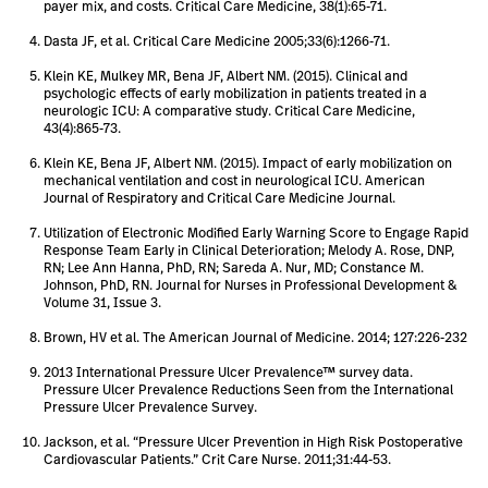
payer mix, and costs. Critical Care Medicine, 38(1):65-71.
Dasta JF, et al. Critical Care Medicine 2005;33(6):1266-71.
Klein KE, Mulkey MR, Bena JF, Albert NM. (2015). Clinical and
psychologic effects of early mobilization in patients treated in a
neurologic ICU: A comparative study. Critical Care Medicine,
43(4):865-73.
Klein KE, Bena JF, Albert NM. (2015). Impact of early mobilization on
mechanical ventilation and cost in neurological ICU. American
Journal of Respiratory and Critical Care Medicine Journal.
Utilization of Electronic Modified Early Warning Score to Engage Rapid
Response Team Early in Clinical Deterioration; Melody A. Rose, DNP,
RN; Lee Ann Hanna, PhD, RN; Sareda A. Nur, MD; Constance M.
Johnson, PhD, RN. Journal for Nurses in Professional Development &
Volume 31, Issue 3.
Brown, HV et al. The American Journal of Medicine. 2014; 127:226-232
2013 International Pressure Ulcer Prevalence™ survey data.
Pressure Ulcer Prevalence Reductions Seen from the International
Pressure Ulcer Prevalence Survey.
Jackson, et al. “Pressure Ulcer Prevention in High Risk Postoperative
Cardiovascular Patients.” Crit Care Nurse. 2011;31:44-53.