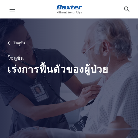
solution-area-landing-page
solutions
search
menu
eyboard_arrow_right
โซลูชั่น
Sign
Out
โซลูชัน
eyboard_arrow_right
ผลิตภัณฑ์
โซลูชั่น
eyboard_arrow_right
บริการ
language
ประเทศ
เร่งการฟื้นตัวของผู้ป่วย
eyboard_arrow_right
ความ
รู้
ติดต่อเรา
language
ประเทศ
อาชีพ
launch
Baxter.com
launch