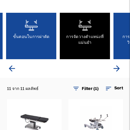
ติดต่อเรา
อาชีพ
launch
Baxter.com
launch
ขั้นตอนในการผ่าตัด
การจัดวางตำแหน่งที่
การ
แม่นยำ
ว
arrow_back
arrow_forward
filter_list
sort
Sort
11 จาก 11 ผลลัพธ์
Filter (1)