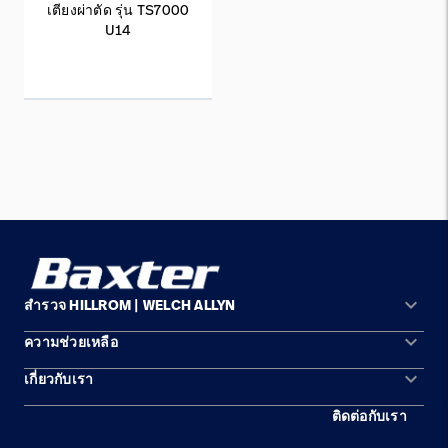
เตียงผ่าตัด รุ่น TS7000
U14
keyboard_arrow_down
สำรวจ HILLROM | WELCH ALLYN
keyboard_arrow_down
ความช่วยเหลือ
พื้นที่การแก้ปัญหา
keyboard_arrow_down
เกี่ยวกับเรา
ติดต่อเรา
ผลิตภัณฑ์
ติดต่อกับเรา
สถานที่ตั้ง
การบำรุงรักษาอุปกรณ์และการซ่อมแซม
บริการ