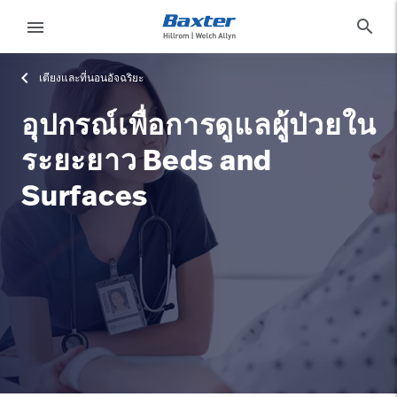
category-page
products
search
menu
เตียงและที่นอนอัจฉริยะ
eyboard_arrow_right
โซลูชั่น
Sign
Out
อุปกรณ์เพื่อการดูแลผู้ป่วยใน
eyboard_arrow_right
ผลิตภัณฑ์
ระยะยาว Beds and
eyboard_arrow_right
บริการ
language
ประเทศ
Surfaces
eyboard_arrow_right
ความ
รู้
ติดต่อเรา
language
ประเทศ
อาชีพ
launch
Baxter.com
launch