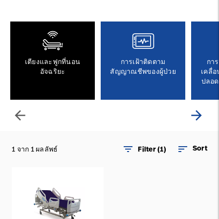
ติดต่อเรา
อาชีพ
launch
Baxter.com
launch
เตียงและฟูกที่นอน
การเฝ้าติดตาม
การ
อัจฉริยะ
สัญญาณชีพของผู้ป่วย
เคลื่อ
ปลอด
arrow_back
arrow_forward
filter_list
sort
Sort
1 จาก 1 ผลลัพธ์
Filter (1)