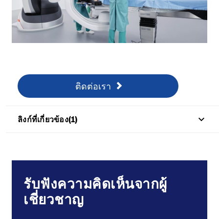
ติดต่อเรา
/th/surgical-strategic-alliances/contact-our-surgical
ติดต่อเรา
keyboard_arrow_up
ลิงก์ที่เกี่ยวข้อง(1)
รับฟังความคิดเห็นจากผู้
เชี่ยวชาญ