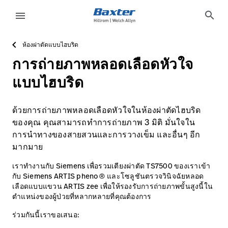
https://assets.hillrom.com/is/image/hillrom/TS-7500_Hy
service-detail-page
about-us
search
menu
ห้องผ่าตัดแบบไฮบริด
eyboard_arrow_right
โซลูชั่น
Sign
การถ่ายภาพหลอดเลือดหัวใจ
Out
eyboard_arrow_right
ผลิตภัณฑ์
แบบไฮบริด
eyboard_arrow_right
บริการ
language
ประเทศ
ด้วยการถ่ายภาพหลอดเลือดหัวใจในห้องผ่าตัดไฮบริด
ของคุณ คุณสามารถทำการถ่ายภาพ 3 มิติ มั่นใจใน
eyboard_arrow_right
ความ
การนำทางของสายสวนและการวางเข็ม และอื่นๆ อีก
รู้
มากมาย
ติดต่อเรา
เราทำงานกับ Siemens เพื่อรวมเตียงผ่าตัด TS7500 ของเราเข้า
language
ประเทศ
กับ Siemens ARTIS pheno® และโซลูชันตรวจวินิจฉัยหลอด
อาชีพ
launch
เลือดแบบแขวน ARTIS zee เพื่อให้รองรับการถ่ายภาพขั้นสูงนี้ใน
ตำแหน่งของผู้ป่วยที่หลากหลายที่คุณต้องการ
Baxter.com
launch
ร่วมกันนี้เราขอเสนอ: