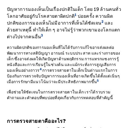
ติดต่อเรา
ปัญหาการมองเห็นเป็นเรื่องปกติในเด็ก โดย 19 ล้านคนทั่ว
1
อาชีพ
โลกอาศัยอยู่กับโรคสายตาผิดปกติ
บ่อยครั้ง ความผิด
launch
2
ปกติของการมองเห็นไม่มีอาการที่เห็นได้ชัดเจน
และ
Baxter.com
launch
ด้วยสาเหตุนี้ ทำให้เด็ก ๆ อาจไม่รู้ว่าพวกเขามองโลกแตก
3
ต่างไปจากคนอื่น
ความผิดปกติของการมองเห็นที่ไม่ได้รับการแก้ไขอาจส่งผลต่อ
พัฒนาการทางสติปัญญา อารมณ์ ระบบประสาท และร่างกายของ
เด็ก ซึ่งอาจส่งผลให้เกิดปัญหาด้านพฤติกรรม การแทรกแซงการรู้
หนังสือและการเรียนรู้ในช่วงต้น และแม้กระทั่งการสูญเสียการ
4
มองเห็นอย่างถาวร
การตรวจสายตาในเด็กเป็นด่านแรกในการ
ป้องกันการตรวจจับปัญหาการมองเห็นที่อาจเกิดขึ้นได้ตั้งแต่เนิ่นๆ
5
เมื่อการรักษามีแนวโน้มว่าจะมีประสิทธิภาพมากขึ้น
เพื่อช่วยให้ชัดเจนในการตรวจสายตาในเด็ก เราได้รวบรวม
คำถามและคำตอบที่พบบ่อยที่สุดเกี่ยวกับการทดสอบที่สำคัญนี้
การตรวจสายตาคืออะไร?