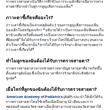
การตรวจสายตาเป็นวิธีการที่ใช้ในการระบุเด็กที่อาจมีอาการทาง
4
สายตาที่อาจนำไปสู่การสูญเสียการมองเห็น
ภาวะตาขี้เกียจคืออะไร?
ภาวะตาขี้เกียจเป็นสาเหตุอันดับ 1 ของการสูญเสียการมองเห็น
6
ของเด็กในสหรัฐอเมริกา
อธิบายได้ว่าเป็นการมองเห็นที่ลดลงใน
ตาข้างเดียวหรือทั้งสองข้างเนื่องจากการพัฒนาระบบการมองเห็น
7
ที่ผิดปกติ
ยิ่งได้รับการรักษาเร็วเท่าไหร่ก็ยิ่งมีโอกาสประสบความ
5
สำเร็จมากขึ้นเท่านั้น
หากไม่ได้รับการรักษา เด็กอาจตาบอดจาก
8
ภาวะตาขี้เกียจได้
ทำไมลูกของฉันต้องได้รับการตรวจสายตา?
การตรวจสายตาสามารถช่วยตรวจหาปัญหาสายตาที่อาจเกิดขึ้น
ตั้งแต่อายุยังน้อย ซึ่งเป็นช่วงเวลาที่การรักษามีประสิทธิภาพ
4
สูงสุด
เมื่อไหร่ที่ลูกของฉันต้องได้รับการตรวจสายตา?
American Academy of Pediatrics
(AAP) แนะนำให้เด็กได้รับ
การตรวจสายตาโดยใช้เครื่องมือเมื่ออายุ 12 เดือนและการ
ทดสอบด้วยแผ่นวัดสายตาเมื่อเด็กสามารถอ่านแผ่นวัดสายตาได้