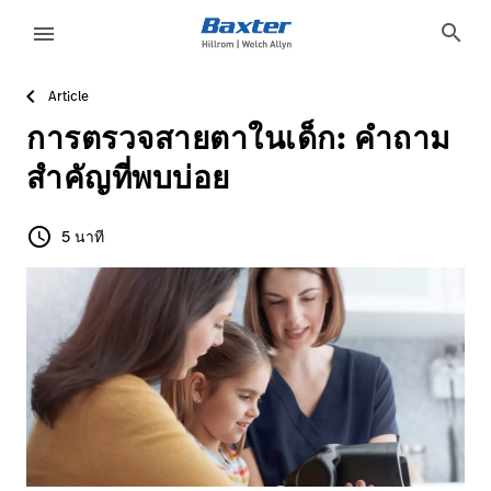
article-detail-page
knowledge
search
menu
Article
eyboard_arrow_right
โซลูชั่น
Sign
การตรวจสายตาในเด็ก: คำถาม
Out
eyboard_arrow_right
ผลิตภัณฑ์
สำคัญที่พบบ่อย
eyboard_arrow_right
บริการ
language
ประเทศ
schedule
5 นาที
5 นาที
eyboard_arrow_right
ความ
รู้
ติดต่อเรา
language
ประเทศ
อาชีพ
launch
Baxter.com
launch