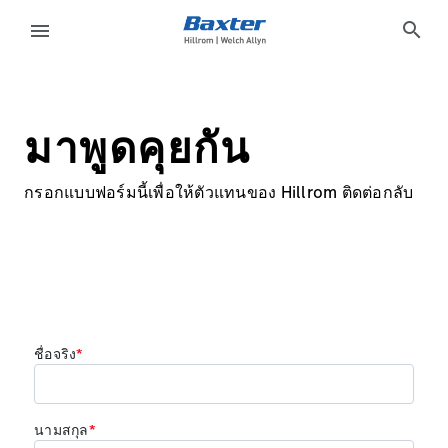
generic-page
about-us
search
menu
eyboard_arrow_right
โซลูชั่น
Sign
Out
มาพูดคุยกัน
eyboard_arrow_right
ผลิตภัณฑ์
กรอกแบบฟอร์มนี้เพื่อให้ตัวแทนของ Hillrom ติดต่อกลับ
eyboard_arrow_right
บริการ
language
ประเทศ
eyboard_arrow_right
ความ
รู้
ติดต่อเรา
language
ประเทศ
อาชีพ
launch
Baxter.com
launch