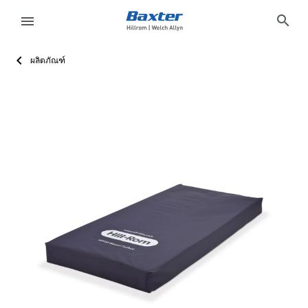
product-page
products
search
menu
ผลิตภัณฑ์
eyboard_arrow_right
โซลูชั่น
Sign
Out
PSS-NP100MAT
ฟูกที่นอนที่มีการป้องกัน NP100
เรียนรู้เพิ่มเติมเกี่ยวกับฟูกที่นอนที่มีการป้องกัน NP100 สำ
ACTIVE
ACTIVE
false
false
false
false
false
https://assets.hillrom.com/is/image/hillrom/NP100_WS
ขอข้อมูลเพิ่มเติม
/th/products/request-more-information/?Product_Inq
false
hillrom:care-category/smart-beds-surfaces
https://catalog.baxter.com/baxterUS/en/Products/Beds-
hillrom:care-setting/acute-care-surfaces,hillrom:procurem
eyboard_arrow_right
ผลิตภัณฑ์
eyboard_arrow_right
บริการ
language
ประเทศ
eyboard_arrow_right
ความ
รู้
ติดต่อเรา
language
ประเทศ
อาชีพ
launch
Baxter.com
launch