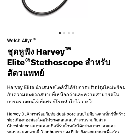
ติดต่อเรา
อาชีพ
launch
Baxter.com
launch
®
Welch Allyn
™
ชุดหูฟัง Harvey
®
Elite
Stethoscope สำหรับ
สัตวแพทย์
Harvey Elite นำเสนอสไตล์ที่ได้รับการปรับปรุงใหม่พร้อม
กับความสะดวกสบายที่เหนือกว่าและความสามารถใน
การตรวจคนไข้ที่แพทย์โรคหัวใจไว้วางใจ
Harvey DLX มาพร้อมกับท่อ dual-bore แบบไม่มียางลาเท็กซ์ที่สร้าง
ช่องเสียงสองช่องโดยไม่ขาดตอนและทำงานร่วมกับส่วน
Chestpiece สแตนเลสสตีลที่รับน้ำหนักได้อย่างเหมาะสมและ
ทนทาน นอกจากนี้ Diaphragm ของ Elite ยังออกแบบมาเพื่อเน้น