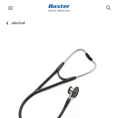
product-page
products
search
menu
ผลิตภัณฑ์
eyboard_arrow_right
โซลูชั่น
Sign
Out
E382A128-0834-4882-A276-5D37DE1B23E5
Welch Allyn<sup>®</sup>
ชุดหูฟัง HarveyEliteStethoscope สำหรับสัตวแพทย์
เรียนรู้เพิ่มเติมเกี่ยวกับชุดหูฟัง Harvey Elite Stethoscope 
ACTIVE
ACTIVE
false
false
false
false
false
https://assets.hillrom.com/is/image/hillrom/5079-125_H
ขอข้อมูลเพิ่มเติม
/th/products/request-more-information/?Product_Inqu
false
hillrom:care-category/physical-exam-diagnostics
https://catalog.baxter.com/baxterUS/en/Products/Vete
hillrom:product-family/welch-allyn,hillrom:sub-category/
eyboard_arrow_right
ผลิตภัณฑ์
eyboard_arrow_right
บริการ
language
ประเทศ
eyboard_arrow_right
ความ
รู้
ติดต่อเรา
language
ประเทศ
อาชีพ
launch
Baxter.com
launch