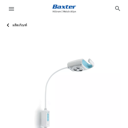
product-page
products
search
menu
ผลิตภัณฑ์
eyboard_arrow_right
โซลูชั่น
Sign
Out
9BE6DF93-35E8-44EB-9A93-DCFE98BB92E0
Welch Allyn<sup>®</sup>
โคมไฟส่องผ่าตัดเล็ก Green Series 600
เรียนรู้เพิ่มเติมเกี่ยวกับโคมไฟส่องผ่าตัดเล็ก Green Series 6
ACTIVE
ACTIVE
false
false
false
false
false
https://assets.hillrom.com/is/image/hillrom/GS600_Wa
ขอข้อมูลเพิ่มเติม
/th/products/request-more-information/?Product_Inq
false
hillrom:care-category/physical-exam-diagnostics
https://catalog.baxter.com/baxterUS/en/Products/Vet
hillrom:product-family/welch-allyn,hillrom:sub-category/p
eyboard_arrow_right
ผลิตภัณฑ์
eyboard_arrow_right
บริการ
language
ประเทศ
eyboard_arrow_right
ความ
รู้
ติดต่อเรา
language
ประเทศ
อาชีพ
launch
Baxter.com
launch