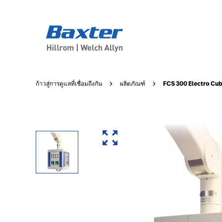
product-page
products
FCS 300 Electro Cu
ก้าวสู่การดูแลที่เชื่อมถึงกัน
ผลิตภัณฑ์
GSS-TRUPORT-SUPPLY-UNIT
FCS 300 Electro Cube
ดูเพิ่มเติมเกี่ยวกับ FCS 300 Electro Cube
ACTIVE
ACTIVE
false
false
false
false
false
https://assets.hillrom.com/is/image/hillrom/FCS-300-B
ขอข้อมูลเพิ่มเติม
/th/products/request-more-information/?Product_Inqu
false
hillrom:care-category/surgical-workflow
hillrom:sub-category/equipment-booms,hillrom:type/or,hi
zoom_out_map
Hillrom
FCS
300
Electro