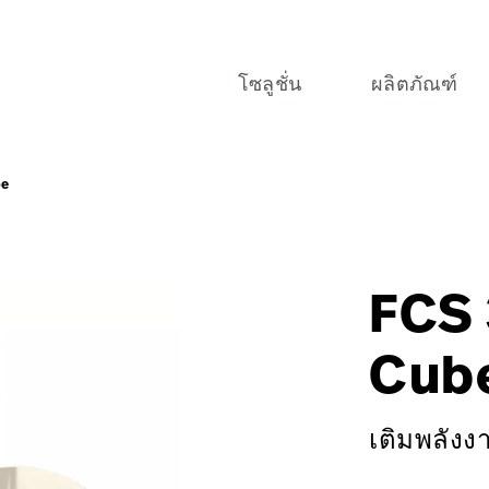
โซลูชั่น
ผลิตภัณฑ์
be
oom-Electro-Cube-EMEA-Outlets-carousel?$recentlyViewed
iry_Type=More%20Information&I_am_most_interested_in
llrom:procurement/capital,Hybrid OR
FCS 
Cub
เติมพลังง