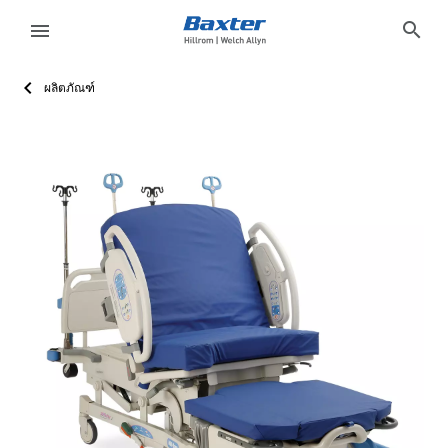
product-page
products
search
menu
ผลิตภัณฑ์
eyboard_arrow_right
โซลูชั่น
Sign
Out
D178A205-9100-48B2-A434-EF42F45C631B
เตียงคลอด Affinity 4
เรียนรู้เพิ่มเติมเกี่ยวกับเตียงคลอด Affinity 4 สำรวจผลิตภัณ
ACTIVE
ACTIVE
false
false
false
false
false
https://assets.hillrom.com/is/image/hillrom/Affinity4_
ขอข้อมูลเพิ่มเติม
/th/products/request-more-information/?Product_Inqu
false
hillrom:care-category/smart-beds-surfaces
https://catalog.baxter.com/baxterUS/en/Products/Beds
hillrom:care-setting/labor-delivery-postpartum,hillrom:pr
eyboard_arrow_right
ผลิตภัณฑ์
eyboard_arrow_right
บริการ
language
ประเทศ
eyboard_arrow_right
ความ
รู้
ติดต่อเรา
language
ประเทศ
อาชีพ
launch
Baxter.com
launch