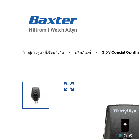
product-page
products
3.5 V Coaxial Opht
ก้าวสู่การดูแลที่เชื่อมถึงกัน
ผลิตภัณฑ์
00A1C514-E158-4FF3-B8A6-33877F01A0A7
Welch Allyn<sup>®</sup>
3.5 V Coaxial Ophthalmoscope
เรียนรู้เพิ่มเติมเกี่ยวกับ 3.5 V Coaxial Ophthalmoscope สำร
ACTIVE
ACTIVE
false
false
false
false
false
https://assets.hillrom.com/is/image/hillrom/11720_Coa
ขอข้อมูลเพิ่มเติม
/products/request-more-information/?Product_Inquir
false
hillrom:care-category/physical-exam-diagnostics
https://catalog.baxter.com/baxterUS/en/Products/Dia
hillrom:product-family/welch-allyn,hillrom:sub-category/
zoom_out_map
3.5
V
Coaxial
Ophthalmoscope