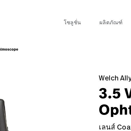
โซลูชั่น
ผลิตภัณฑ์
halmoscope
วจผลิตภัณฑ์และเทคโนโลยีทางการแพทย์ของ Hillrom ในธุรกิจที่ให้
xialOphth?$recentlyViewedProducts$
y_Type=More%20Information&I_am_most_interested_in=
gnostics-%26-Examination/Vision-%26-Retinal-Screeni
eye-examination
Welch All
3.5 
Oph
เลนส์ Coa