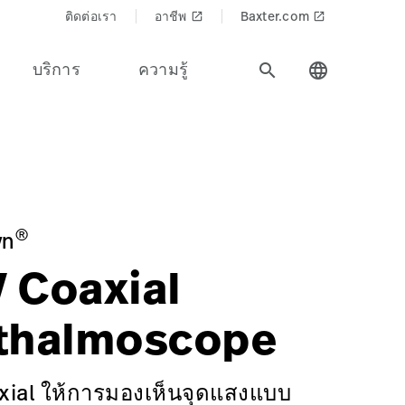
ติดต่อเรา
อาชีพ
Baxter.com
launch
launch
บริการ
ความรู้
search
language
บริการด้านการดูแลสุขภาพทั้งหมด
Physical%20Exam%20%26%20Diagnostics&Product_Name=3.
ng/3-5-V-AUTOSTEP-COAXIAL-OPHTHALMOSCOPE/p/00A1C514-
®
yn
V Coaxial
thalmoscope
xial ให้การมองเห็นจุดแสงแบบ