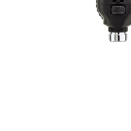
https://www.hillrom.com.sg/th/products/3-5-v