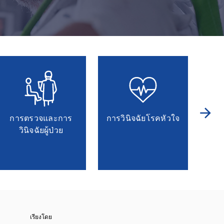
arrow_forward
การตรวจและการ
การวินิจฉัยโรคหัวใจ
การ
วินิจฉัยผู้ป่วย
เรียงโดย