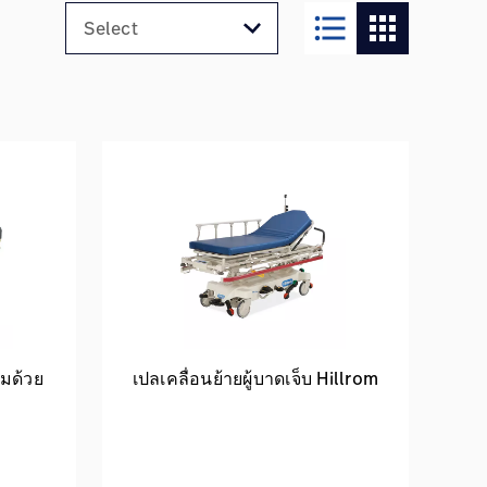
format_list_bulleted
apps
ุมด้วย
เปลเคลื่อนย้ายผู้บาดเจ็บ Hillrom