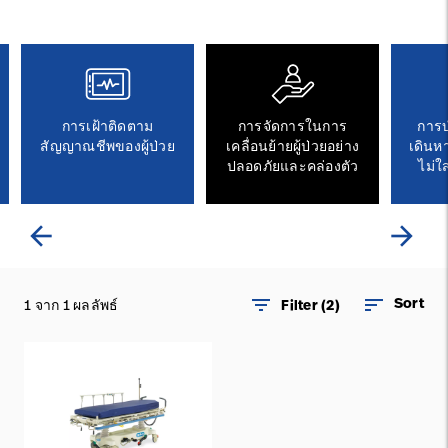
ติดต่อเรา
อาชีพ
launch
Baxter.com
launch
การเฝ้าติดตาม
การจัดการในการ
การ
สัญญาณชีพของผู้ป่วย
เคลื่อนย้ายผู้ป่วยอย่าง
เดินห
ปลอดภัยและคล่องตัว
ไม่ใ
arrow_back
arrow_forward
filter_list
sort
Sort
1 จาก 1 ผลลัพธ์
Filter (2)