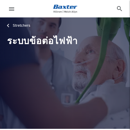
category-page
products
search
menu
Stretchers
eyboard_arrow_right
โซลูชั่น
Sign
Out
ระบบข้อต่อไฟฟ้า
eyboard_arrow_right
ผลิตภัณฑ์
eyboard_arrow_right
บริการ
language
ประเทศ
eyboard_arrow_right
ความ
รู้
ติดต่อเรา
language
ประเทศ
อาชีพ
launch
Baxter.com
launch