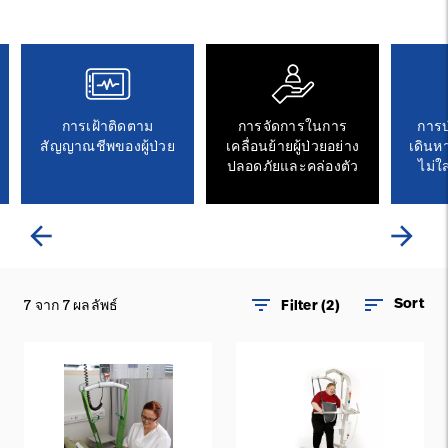
ติดต่อเรา
อาชีพ
launch
Baxter.com
launch
การเฝ้าติดตาม
การจัดการในการ
การ
สัญญาณชีพของผู้ป่วย
เคลื่อนย้ายผู้ป่วยอย่าง
เดินห
ปลอดภัยและคล่องตัว
ไม่ใ
arrow_back
arrow_forward
filter_list
sort
Sort
7 จาก 7 ผลลัพธ์
Filter (2)