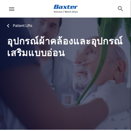
category-page
products
search
menu
Patient Lifts
eyboard_arrow_right
โซลูชั่น
Sign
Out
อุปกรณ์ผ้าคล้องและอุปกรณ์
eyboard_arrow_right
ผลิตภัณฑ์
เสริมแบบอ่อน
eyboard_arrow_right
บริการ
language
ประเทศ
eyboard_arrow_right
ความ
รู้
ติดต่อเรา
language
ประเทศ
อาชีพ
launch
Baxter.com
launch