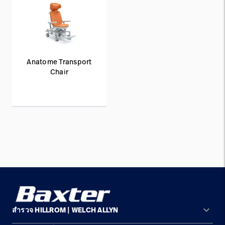
Anatome Transport
Chair
keyboard_arrow_down
สำรวจ HILLROM | WELCH ALLYN