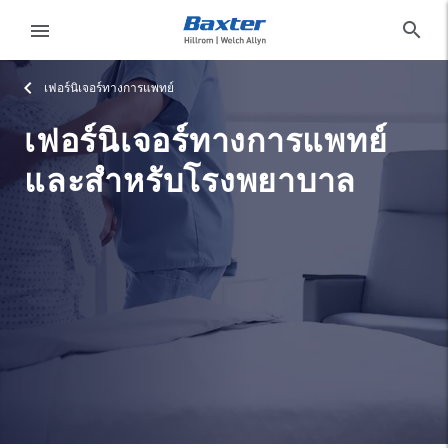
category-page
products
search
menu
เฟอร์นิเจอร์ทางการแพทย์
eyboard_arrow_right
โซลูชั่น
Sign
Out
เฟอร์นิเจอร์ทางการแพทย์
eyboard_arrow_right
ผลิตภัณฑ์
และสำหรับโรงพยาบาล
eyboard_arrow_right
บริการ
language
ประเทศ
eyboard_arrow_right
ความ
รู้
ติดต่อเรา
language
ประเทศ
อาชีพ
launch
Baxter.com
launch