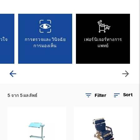
ติดต่อเรา
อาชีพ
launch
Baxter.com
launch
ัวใจ
การตรวจและวินิจฉัย
เฟอร์นิเจอร์ทางการ
การมองเห็น
แพทย์
arrow_back
arrow_forward
filter_list
sort
Sort
5 จาก 5 ผลลัพธ์
Filter